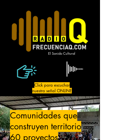
El Sonido Cultural
Click para escuchar
nuestra señal ONLINE
Comunidades que
construyen territorio
60 proyectos