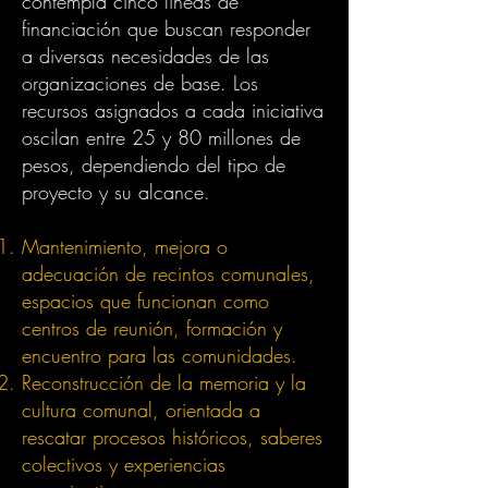
contempla cinco líneas de
financiación que buscan responder
a diversas necesidades de las
organizaciones de base. Los
recursos asignados a cada iniciativa
oscilan entre 25 y 80 millones de
pesos, dependiendo del tipo de
proyecto y su alcance.
Mantenimiento, mejora o
adecuación de recintos comunales,
espacios que funcionan como
centros de reunión, formación y
encuentro para las comunidades.
Reconstrucción de la memoria y la
cultura comunal, orientada a
rescatar procesos históricos, saberes
colectivos y experiencias