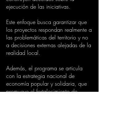
ejecución de las iniciativas.
Este enfoque busca garantizar que
los proyectos respondan realmente a
las problemáticas del territorio y no
a decisiones externas alejadas de la
realidad local.
Además, el programa se articula
con la estrategia nacional de
economía popular y solidaria, que
promueve el fortalecimiento de
iniciativas productivas comunitarias y
el impulso de empleos locales.
Convenios solidarios:
comunidades que ejecutan