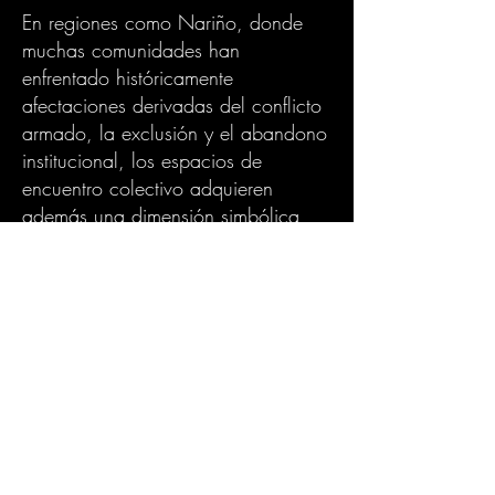
En regiones como Nariño, donde
muchas comunidades han
enfrentado históricamente
afectaciones derivadas del conflicto
armado, la exclusión y el abandono
institucional, los espacios de
encuentro colectivo adquieren
además una dimensión simbólica
importante.
El deporte y la cultura han
demostrado ser herramientas
poderosas para promover
reconciliación, participación juvenil
y fortalecimiento del tejido social.
Las actividades recreativas y
comunitarias permiten construir
vínculos, generar sentido de