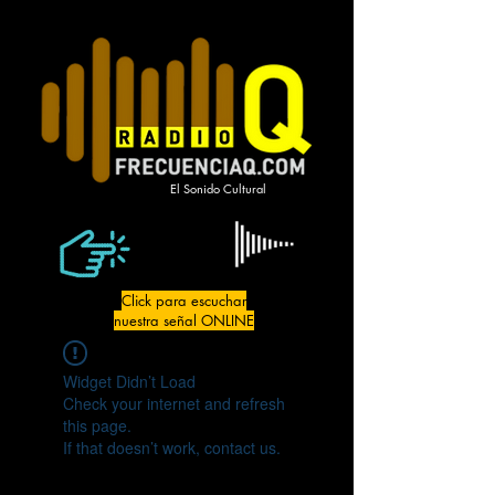
El Sonido Cultural
Click para escuchar
nuestra señal ONLINE
Widget Didn’t Load
Check your internet and refresh
this page.
If that doesn’t work, contact us.