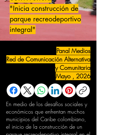
"Inicia construcción de
parque recreodeportivo
integral"
Panal Medios
Red de Comunicación Alternativa
y Comunitaria
Mayo , 2026
En medio de los desafíos sociales y
económicos que enfrentan muchos
municipios del Caribe colombiano,
el inicio de la construcción de un
parque recreodeportivo integral en el