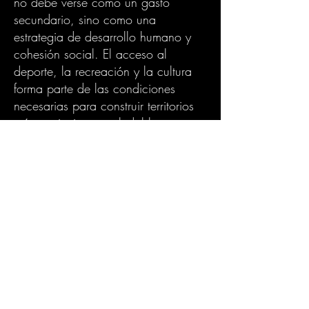
no debe verse como un gasto
secundario, sino como una
estrategia de desarrollo humano y
cohesión social. El acceso al
deporte, la recreación y la cultura
forma parte de las condiciones
necesarias para construir territorios
más equitativos y saludables.
En Turbaná, la expectativa de la
comunidad gira en torno a que este
nuevo espacio se convierta en un
punto de referencia para las
familias, los jóvenes y las
organizaciones sociales del
municipio. La apropiación
comunitaria será determinante para
garantizar la sostenibilidad y el