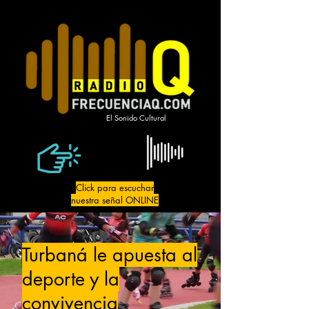
El Sonido Cultural
Click para escuchar
nuestra señal ONLINE
Turbaná le apuesta al
deporte y la
convivencia